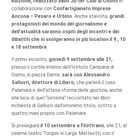
edizione, realizzato dallo Ju-ter Club di Osimo
in
collaborazione con
Confartigianato Imprese
Ancona – Pesaro e Urbino
. Anche stavolta,
grandi
protagonisti del mondo del giornalismo e
dell’attualità saranno ospiti degli incontri e dei
dibattiti che si svolgeranno in più location il 9 , 10
e 18 settembre
.
Il primo incontro,
giovedì 9 settembre alle 21,
presso il cortile interno dell’Istituto Campana di
Osimo, in piazza Dante,
sarà con Alessandro
Sallusti, direttore di Libero,
che parlerà il caso
Palamara e dell’attesa riforma della giustizia, anche
alla luce di quel “sistema” raccontato nel libro-
inchiesta di Sallusti dall’omonimo titolo, scritto a
quattro mani proprio con Palamara.
Si proseguirà
il 10 settembre a Filottrano
, alle 21, al
cinema teatro Torquis in Largo Matteotti, con il