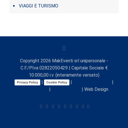
VIAGGI E TURISMO
Copyright
2026
MakEventi srl unipersonale -
C.F./P.Iva 02822050429 | Capitale Sociale €
10.000,00 i.v. (interamente versato)
|
|
Preferenze Cookie
|
Privacy Policy
Cookie Policy
Comunicazioni
|
Lavora con noi
| Web Design
Viaggio Digitale