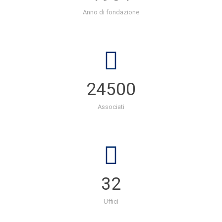
Anno di fondazione
24500
Associati
32
Uffici