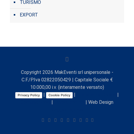
TURISMO
EXPORT
Copyright
2026
MakEventi srl unipersonale -
C.F./P.Iva 02822050429 | Capitale Sociale €
10.000,00 i.v. (interamente versato)
|
|
Preferenze Cookie
|
Privacy Policy
Cookie Policy
Comunicazioni
|
Lavora con noi
| Web Design
Viaggio Digitale