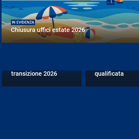
IN EVIDENZA
Chiusura uffici estate 2026
BANDO APERTO
Bando Incentivi
BANDO APERTO
Bando doppia
all’occupazione
transizione 2026
qualificata