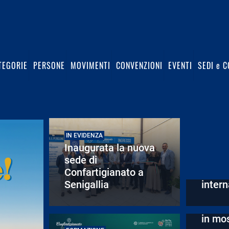
TEGORIE
PERSONE
MOVIMENTI
CONVENZIONI
EVENTI
SEDI e C
IN EVIDENZA
IN EVID
Inaugurata la nuova
Impre
sede di
esteri
Confartigianato a
“Orizz
EVENTI
“Ars i
Senigallia
intern
eccell
Maest
in mo