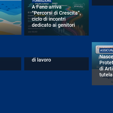
FORMAZIONE
A Fano arriva
“Percorsi di Crescita”,
ciclo di incontri
dedicato ai genitori
LAVORO
Decreto lavoro 2026,
ASSICUR
le novità per i datori
Nasce
di lavoro
Protet
di Art
tutela