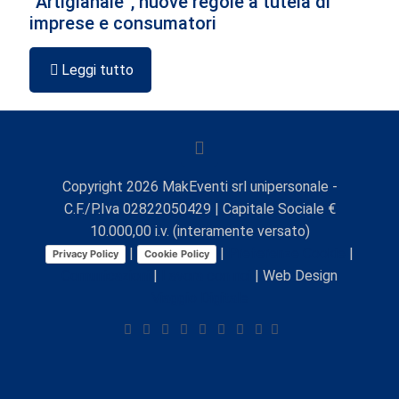
“Artigianale”, nuove regole a tutela di
imprese e consumatori
Leggi tutto
Copyright
2026
MakEventi srl unipersonale -
C.F./P.Iva 02822050429 | Capitale Sociale €
10.000,00 i.v. (interamente versato)
|
|
Preferenze Cookie
|
Privacy Policy
Cookie Policy
Comunicazioni
|
Lavora con noi
| Web Design
Viaggio Digitale