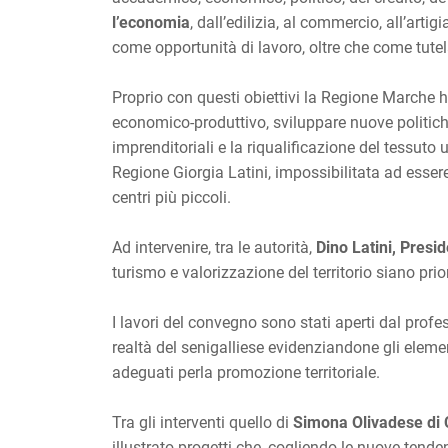
l’economia
, dall’edilizia, al commercio, all’art
come opportunità di lavoro, oltre che come tutela
Proprio con questi obiettivi la Regione Marche ha 
economico-produttivo, sviluppare nuove politiche 
imprenditoriali e la riqualificazione del tessuto 
Regione Giorgia Latini, impossibilitata ad esser
centri più piccoli.
Ad intervenire, tra le autorità,
Dino Latini, Presi
turismo e valorizzazione del territorio siano pri
I lavori del convegno sono stati aperti dal prof
realtà del senigalliese evidenziandone gli element
adeguati perla promozione territoriale.
Tra gli interventi quello di
Simona Olivadese di 
illustrato progetti che, cogliendo le nuove tende