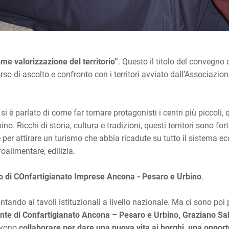
ome valorizzazione del territorio”
. Questo il titolo del convegn
rso di ascolto e confronto con i territori avviato dall’Associaz
 si è parlato di come far tornare protagonisti i centri più piccoli
o. Ricchi di storia, cultura e tradizioni, questi territori sono 
 per attirare un turismo che abbia ricadute su tutto il sistema eco
alimentare, edilizia.
io di COnfartigianato Imprese Ancona - Pesaro e Urbino
.
rontando ai tavoli istituzionali a livello nazionale. Ma ci sono po
nte di Confartigianato Ancona – Pesaro e Urbino, Graziano Sa
devono
collaborare per dare una nuova vita ai borghi, una opport