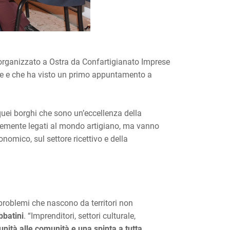
o organizzato a Ostra da Confartigianato Imprese
ione e che ha visto un primo appuntamento a
, quei borghi che sono un’eccellenza della
fortemente legati al mondo artigiano, ma vanno
nomico, sul settore ricettivo e della
i problemi che nascono da territori non
bbatini
. “Imprenditori, settori culturale,
unità alle comunità e una spinta a tutta