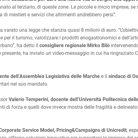
igianato al terziario, di queste zone. Le piccole e micro imprese,
 di mestieri e servizi che altrimenti andrebbero persi”.
varato una legge che stanzia quasi 8 milioni di euro. “L’obiettivo
per il turismo, valorizzare i prodotti enogastronomici e dell’arti
urbano”, ha detto il
consigliere regionale Mirko Bilò
intervenendo 
e presente, ha inviato un video-messaggio in cui ha ringraziato 
dente dell’Assemblea Legislativa delle Marche
e il
sindaco di Os
oritari nel suo mandato.
essor
Valerio Temperini, docente dell’Università Politecnica del
i di forza e quelli dove invece mostra delle fragilità e delineato 
Corporate Service Model, Pricing&Campaigns di Unicredit
, esp
nze, offrono soluzioni innovative per supportare le imprese del s