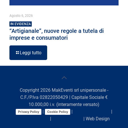
Agosto 6, 2026
IN EVIDENZA
“Artigianale”, nuove regole a tutela di
imprese e consumatori
Leggi tutto
Copyright
2026
MakEventi srl unipersonale -
C.F./P.Iva 02822050429 | Capitale Sociale €
10.000,00 i.v. (interamente versato)
|
|
Preferenze Cookie
|
Privacy Policy
Cookie Policy
Comunicazioni
|
Lavora con noi
| Web Design
Viaggio Digitale