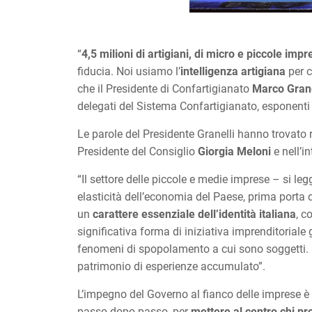
“
4,5 milioni di artigiani, di micro e piccole impr
fiducia. Noi usiamo l’
intelligenza artigiana
per c
che il Presidente di Confartigianato
Marco Grane
delegati del Sistema Confartigianato, esponenti
Le parole del Presidente Granelli hanno trovato
Presidente del Consiglio
Giorgia Meloni
e nell’in
“Il settore delle piccole e medie imprese – si le
elasticità dell’economia del Paese, prima porta di
un
carattere essenziale dell’identità italiana
, c
significativa forma di iniziativa imprenditoriale
fenomeni di spopolamento a cui sono soggetti.
patrimonio di esperienze accumulato”.
L’impegno del Governo al fianco delle imprese 
passo dopo passo, per
mettere al centro chi p