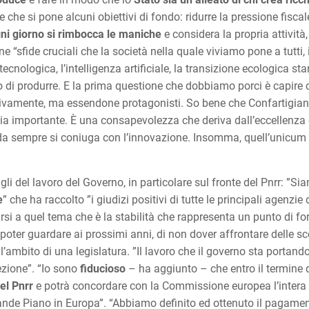
 che si pone alcuni obiettivi di fondo: ridurre la pressione fiscale 
gni giorno si rimbocca le maniche
e considera la propria attività
e “sfide cruciali che la società nella quale viviamo pone a tutti,
ecnologica, l’intelligenza artificiale, la transizione ecologica s
 di produrre. E la prima questione che dobbiamo porci è capire 
ivamente, ma essendone protagonisti. So bene che Confartigianat
a importante. È una consapevolezza che deriva dall’eccellenza de
e da sempre si coniuga con l’innovazione. Insomma, quell’unicum tu
li del lavoro del Governo, in particolare sul fronte del Pnrr: ”S
e
” che ha raccolto ”i giudizi positivi di tutte le principali agenzie 
garsi a quel tema che è la stabilità che rappresenta un punto di f
poter guardare ai prossimi anni, di non dover affrontare delle
ambito di una legislatura. ”Il lavoro che il governo sta portando 
ezione”. “Io sono
fiducioso
– ha aggiunto – che entro il termine di
el Pnrr
e potrà concordare con la Commissione europea l’intera r
ù grande Piano in Europa”. “Abbiamo definito ed ottenuto il pagamen