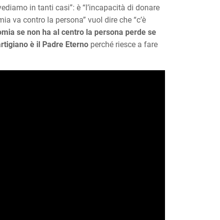
 vediamo in tanti casi”: è “l’incapacità di donare
mia va contro la persona” vuol dire che “c’è
mia se non ha al centro la persona perde se
artigiano è il Padre Eterno
perché riesce a fare