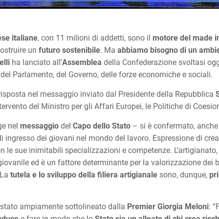
ese italiane
, con 11 milioni di addetti, sono il
motore del made in
ostruire un
futuro sostenibile
. Ma
abbiamo bisogno di un ambie
lli
ha lanciato all’
Assemblea
della Confederazione svoltasi ogg
 del Parlamento, del Governo, delle forze economiche e sociali.
 risposta nel messaggio inviato dal Presidente della Repubblica
tervento del Ministro per gli Affari Europei, le Politiche di Coesion
gge nel
messaggio
del
Capo dello Stato
– si è confermato, anche n
 ingresso dei giovani nel mondo del lavoro. Espressione di creativ
on le sue inimitabili specializzazioni e competenze. L’artigianato
 giovanile ed è un fattore determinante per la valorizzazione dei 
 La
tutela e lo sviluppo della filiera artigianale
sono, dunque,
pri
è stato ampiamente sottolineato dalla
Premier Giorgia Meloni
: 
roduce
e fare in modo che lo
Stato sia un alleato di chi crea ricc