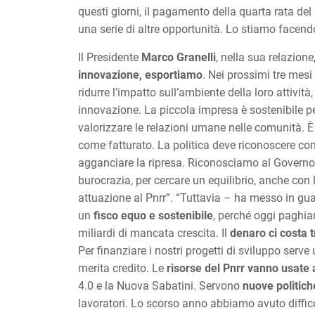
questi giorni, il pagamento della quarta rata de
una serie di altre opportunità. Lo stiamo facend
Il Presidente
Marco Granelli
, nella sua relazione
innovazione, esportiamo
. Nei prossimi tre mesi
ridurre l’impatto sull’ambiente della loro attivit
innovazione. La piccola impresa è sostenibile per 
valorizzare le relazioni umane nelle comunità. 
come fatturato. La politica deve riconoscere conc
agganciare la ripresa. Riconosciamo al Governo l
burocrazia, per cercare un equilibrio, anche con l
attuazione al Pnrr”. “Tuttavia – ha messo in gua
un
fisco equo e sostenibile
, perché oggi paghia
miliardi di mancata crescita. Il
denaro ci costa 
Per finanziare i nostri progetti di sviluppo ser
merita credito. Le
risorse del Pnrr vanno usate 
4.0 e la Nuova Sabatini. Servono
nuove politich
lavoratori. Lo scorso anno abbiamo avuto diffico