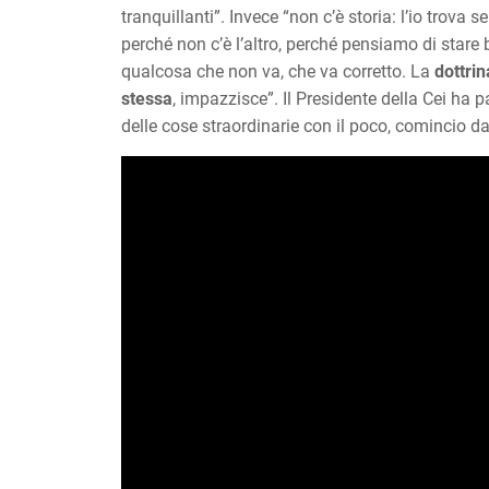
tranquillanti”. Invece “non c’è storia: l’io trova 
perché non c’è l’altro, perché pensiamo di stare 
qualcosa che non va, che va corretto. La
dottri
stessa
, impazzisce”. Il Presidente della Cei ha pa
delle cose straordinarie con il poco, comincio d