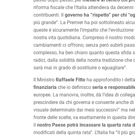
riforma fiscale che l’Italia attendeva da decenni e
contribuenti. Il
governo ha “rispetto” per chi “o
più grande”. La Premier ha poi sottolineato alcun
queste è sicuramente l’impatto che l’evoluzione t
nostra vita quotidiana. Compreso il nostro modo
cambiamenti ci offrono, senza però subirli pass
complesso, ha ben chiaro quanto questa sfida si
radici, dalla solidità della nostra tradizione ch
sarà mai in grado di sostituire o eguagliare”.
Il Ministro
Raffaele Fitto
ha approfondito i dettag
finanziaria
che io definisco
seria e responsabil
europee. La manovra, inoltre, dà l’idea di colle
prescindere da chi governa e consente anche di 
visuale determinato dai mesi successivi” ma nell’
fronte delle scelte, va esattamente in questa dir
il
nostro Paese potrà incassare la quarta rata d
modificati della quinta rata”. L’Italia ha ”il pi