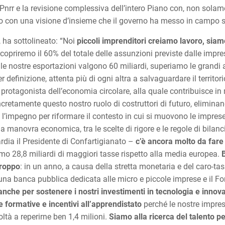
l Pnrr e la revisione complessiva dell’intero Piano con, non sol
o con una visione d’insieme che il governo ha messo in campo sin 
, ha sottolineato: “Noi
piccoli imprenditori
creiamo lavoro, siamo
 copriremo il 60% del totale delle assunzioni previste dalle impr
à, le nostre esportazioni valgono 60 miliardi, superiamo le grandi 
definizione, attenta più di ogni altra a salvaguardare il territorio
È protagonista dell’economia circolare, alla quale contribuisce 
retamente questo nostro ruolo di costruttori di futuro, eliminando
’impegno per riformare il contesto in cui si muovono le imprese,
a manovra economica, tra le scelte di rigore e le regole di bilanci
rdia il Presidente di Confartigianato –
c’è ancora molto da fare 
mo 28,8 miliardi di maggiori tasse rispetto alla media europea.
troppo
: in un anno, a causa della stretta monetaria e del caro-t
ve una banca pubblica dedicata alle micro e piccole imprese e il F
anche per sostenere i nostri investimenti in tecnologia e innov
e formative e incentivi all’apprendistato
perché le nostre impre
ltà a reperirne ben 1,4 milioni.
Siamo alla ricerca del talento p