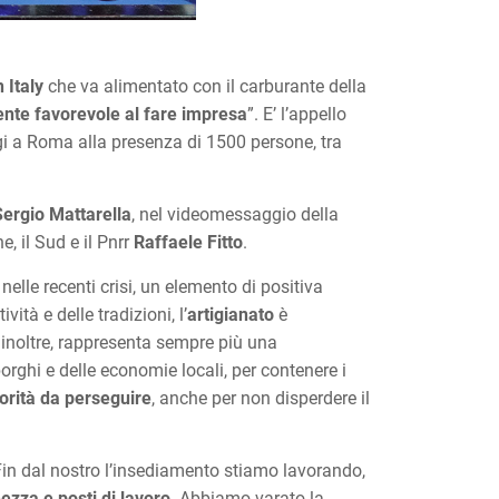
 Italy
che va alimentato con il carburante della
nte favorevole al fare impresa
”. E’ l’appello
i a Roma alla presenza di 1500 persone, tra
Sergio Mattarella
, nel videomessaggio della
e, il Sud e il Pnrr
Raffaele Fitto
.
elle recenti crisi, un elemento di positiva
ità e delle tradizioni, l’
artigianato
è
, inoltre, rappresenta sempre più una
borghi e delle economie locali, per contenere i
orità da perseguire
, anche per non disperdere il
“Fin dal nostro l’insediamento stiamo lavorando,
hezza e posti di lavoro
. Abbiamo varato la