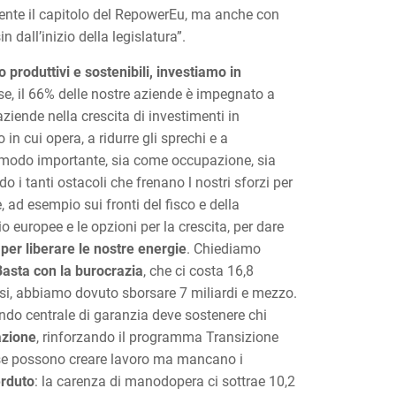
amente il capitolo del RepowerEu, ma anche con
dall’inizio della legislatura”.
 produttivi e sostenibili, investiamo in
ese, il 66% delle nostre aziende è impegnato a
aziende nella crescita di investimenti in
 in cui opera, a ridurre gli sprechi e a
in modo importante, sia come occupazione, sia
 i tanti ostacoli che frenano l nostri sforzi per
 ad esempio sui fronti del fisco e della
o europee e le opzioni per la crescita, per dare
per liberare le nostre energie
. Chiediamo
Basta con la burocrazia
, che ci costa 16,8
assi, abbiamo dovuto sborsare 7 miliardi e mezzo.
ondo centrale di garanzia deve sostenere chi
azione
, rinforzando il programma Transizione
se possono creare lavoro ma mancano i
erduto
: la carenza di manodopera ci sottrae 10,2