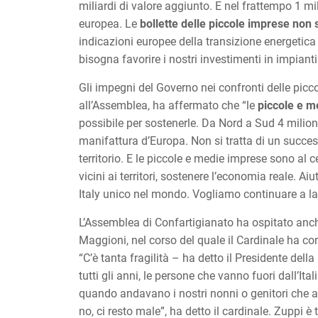
miliardi di valore aggiunto. E nel frattempo 1 m
europea. Le
bollette delle piccole imprese no
indicazioni europee della transizione energetica
bisogna favorire i nostri investimenti in impianti
Gli impegni del Governo nei confronti delle picc
all’Assemblea, ha affermato che “le
piccole e m
possibile per sostenerle. Da Nord a Sud 4 milioni
manifattura d’Europa. Non si tratta di un succes
territorio. E le piccole e medie imprese sono al c
vicini ai territori, sostenere l’economia reale. Ai
Italy unico nel mondo. Vogliamo continuare a lavo
L’Assemblea di Confartigianato ha ospitato an
Maggioni, nel corso del quale il Cardinale ha co
“C’è tanta fragilità – ha detto il Presidente de
tutti gli anni, le persone che vanno fuori dall’I
quando andavano i nostri nonni o genitori che 
no, ci resto male”, ha detto il cardinale. Zuppi è