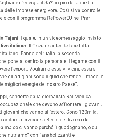
Paghiamo l’energia il 35% in più della media
 delle imprese energivore. Così si va contro le
ette e con il programma RePowerEU nel Pnrr
io Tajani
il quale, in un videomessaggio inviato
tivo italiano
. Il Governo intende fare tutto il
 italiano. Fanno dell’Italia la seconda
he pone al centro la persona e il legame con il
overe l’export. Vogliamo esservi vicini, essere
rché gli artigiani sono il quid che rende il made in
le migliori energie del nostro Paese”.
ppi,
condotto dalla giornalista Rai Monica
tà occupazionale che devono affrontare i giovani.
nti giovani che vanno all’estero. Sono 120mila,
gi andare a lavorare a Berlino è diverso da
pa ma se ci vanno perché lì guadagnano, e qui
io che nutriamo” con “anabolizzanti e