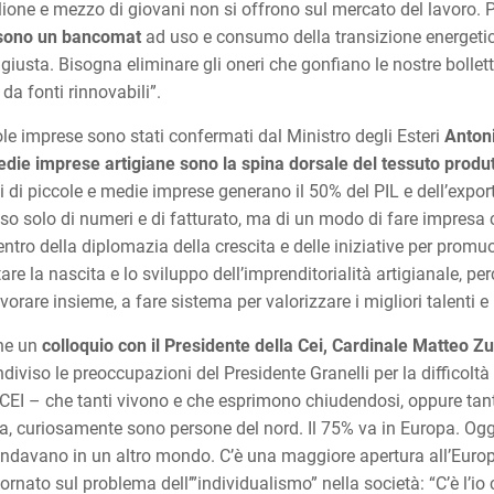
ilione e mezzo di giovani non si offrono sul mercato del lavoro. 
n sono un bancomat
ad uso e consumo della transizione energetica
 giusta. Bisogna eliminare gli oneri che gonfiano le nostre boll
 da fonti rinnovabili”.
ole imprese sono stati confermati dal Ministro degli Esteri
Anton
edie imprese artigiane sono la spina dorsale del tessuto produt
 di piccole e medie imprese generano il 50% del PIL e dell’export
so solo di numeri e di fatturato, ma di un modo di fare impresa c
entro della diplomazia della crescita e delle iniziative per promu
utare la nascita e lo sviluppo dell’imprenditorialità artigianale, pe
rare insieme, a fare sistema per valorizzare i migliori talenti e 
che un
colloquio con il Presidente della Cei, Cardinale Matteo Zu
ndiviso le preoccupazioni del Presidente Granelli per la difficol
lla CEI – che tanti vivono e che esprimono chiudendosi, oppure ta
talia, curiosamente sono persone del nord. Il 75% va in Europa. Og
andavano in un altro mondo. C’è una maggiore apertura all’Euro
 tornato sul problema dell’”individualismo” nella società: “C’è l’