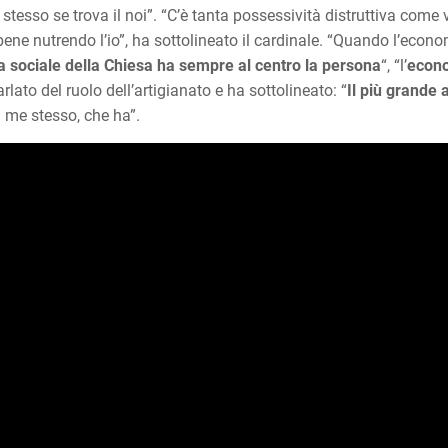
se stesso se trova il noi”. “C’è tanta possessività distruttiva come
bene nutrendo l’io”, ha sottolineato il cardinale. “Quando l’econo
na sociale della Chiesa ha sempre al centro la persona
“, “l’
econo
rlato del ruolo dell’artigianato e ha sottolineato: “
Il più grande 
a me stesso, che ha”.