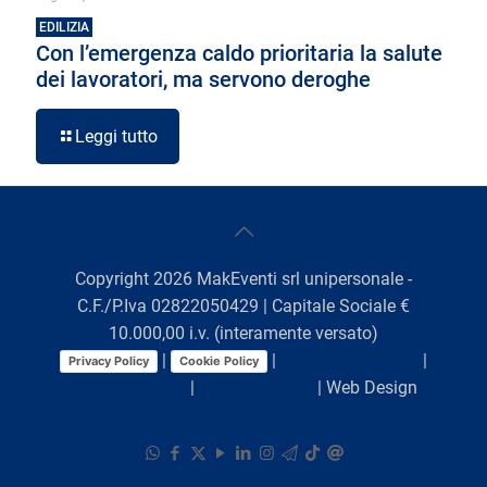
EDILIZIA
Con l’emergenza caldo prioritaria la salute
dei lavoratori, ma servono deroghe
Leggi tutto
Copyright
2026
MakEventi srl unipersonale -
C.F./P.Iva 02822050429 | Capitale Sociale €
10.000,00 i.v. (interamente versato)
|
|
Preferenze Cookie
|
Privacy Policy
Cookie Policy
Comunicazioni
|
Lavora con noi
| Web Design
Viaggio Digitale