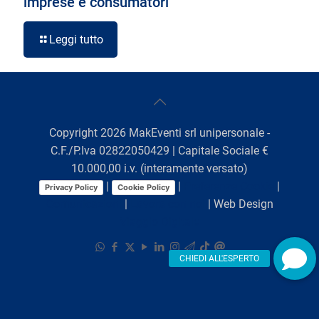
imprese e consumatori
Leggi tutto
Copyright
2026
MakEventi srl unipersonale -
C.F./P.Iva 02822050429 | Capitale Sociale €
10.000,00 i.v. (interamente versato)
|
|
Preferenze Cookie
|
Privacy Policy
Cookie Policy
Comunicazioni
|
Lavora con noi
| Web Design
Viaggio Digitale