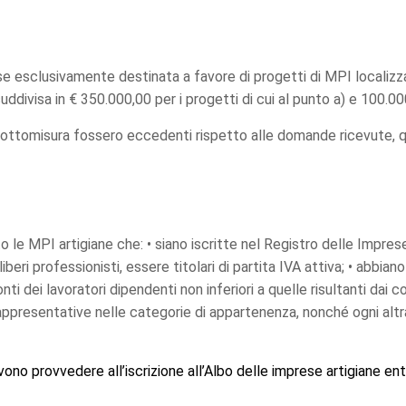
se esclusivamente destinata a favore di progetti di MPI localizzate
uddivisa in € 350.000,00 per i progetti di cui al punto a) e 100.000
a sottomisura fossero eccedenti rispetto alle domande ricevute, q
le MPI artigiane che: • siano iscritte nel Registro delle Impr
beri professionisti, essere titolari di partita IVA attiva; • abbian
ti dei lavoratori dipendenti non inferiori a quelle risultanti dai con
ppresentative nelle categorie di appartenenza, nonché ogni altra
ono provvedere all’iscrizione all’Albo delle imprese artigiane ent