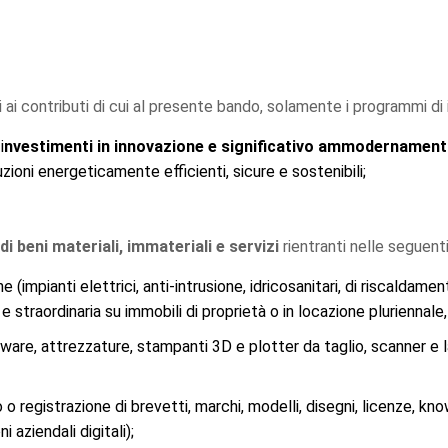
 ai contributi di cui al presente bando, solamente i programmi di 
i
nvestimenti in innovazione e significativo ammodernamento d
luzioni energeticamente efficienti, sicure e sostenibili;
di beni materiali, immateriali e servizi
rientranti nelle seguent
 (impianti elettrici, anti-intrusione, idricosanitari, di riscaldame
e straordinaria su immobili di proprietà o in locazione pluriennal
rdware, attrezzature, stampanti 3D e plotter da taglio, scanner e
 o registrazione di brevetti, marchi, modelli, disegni, licenze, 
i aziendali digitali);