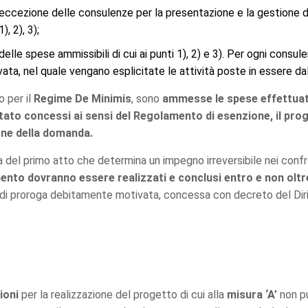
eccezione delle consulenze per la presentazione e la gestione d
, 2), 3);
delle spese ammissibili di cui ai punti 1), 2) e 3). Per ogni con
ivata, nel quale vengano esplicitate le attività poste in essere d
o per il
Regime De Minimis
, sono
ammesse le spese effettuate
 Stato concessi ai sensi del Regolamento di esenzione, il pr
ne della domanda.
ta del primo atto che determina un impegno irreversibile nei confr
nto dovranno essere realizzati e conclusi entro e non oltre 
a di proroga debitamente motivata, concessa con decreto del Dir
ioni
per la realizzazione del progetto di cui alla
misura ‘A’
non pu