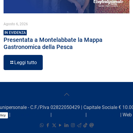
Agosto 6, 2026
IN EVIDENZA
Presentata a Montelabbate la Mappa
Gastronomica della Pesca
Leggi tutto
unipersonale - C.F./P.Iva 02822050429 | Capitale Sociale € 10.00
|
Preferenze Cookie
|
Comunicazioni
|
Lavora con noi
| Web
licy