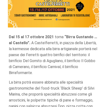
Dal 15 al 17 ottobre 2021
torna
“Birra Gustando …
al Castello”.
A Castelferretti, in piazza della Libertà,
la kermesse dedicata alla birra artigianale porterà nel
paese dei Ferretti quattro birrifici del territorio: il
birrificio Del Gomito di Agugliano, il birrificio Il Gobbo
di Camerano, il birrificio Carnival, il birrificio
Birraformante.
La birra potrà essere abbinata alle specialità
gastronomiche del food-truck ‘Black Sheep’ di Silvi
Marina, che proporrà specialità abruzzesi come gli
arrosticini, le polpette tipiche di pane e formaggio,
panini con salsicce abruzzesi Dop, pizza cotta con