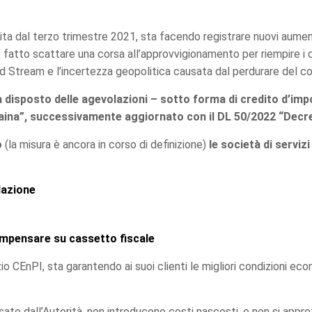
artita dal terzo trimestre 2021, sta facendo registrare nuovi aume
nno fatto scattare una corsa all’approvvigionamento per riempire i 
 Stream e l’incertezza geopolitica causata dal perdurare del con
a disposto delle agevolazioni – sotto forma di credito d’im
aina”, successivamente aggiornato con il DL 50/2022 “Decre
o
(la misura è ancora in corso di definizione)
le società di servi
olazione
ompensare su cassetto fiscale
io CEnPI, sta garantendo ai suoi clienti le migliori condizioni ec
ate dall’Autorità, non introducono costi nascosti, e non si approf