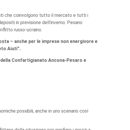
nti che coinvolgono tutto il mercato e tutti i
depositi in previsione dell’inverno. Pesano
flitto russo-ucraino.
posta – anche per le imprese non energivore e
to Aiuti”.
zi della Confartigianato Ancona-Pesaro e
onomiche possibili, anche in uno scenario così
ittano della situazione per gonfiare i prezzi a