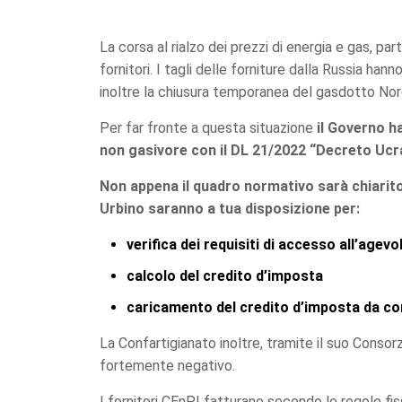
La corsa al rialzo dei prezzi di energia e gas, p
fornitori. I tagli delle forniture dalla Russia ha
inoltre la chiusura temporanea del gasdotto Nord
Per far fronte a questa situazione
il Governo h
non gasivore con il DL 21/2022 “Decreto Ucr
Non appena il quadro normativo sarà chiarit
Urbino saranno a tua disposizione per:
verifica dei requisiti di accesso all’agev
calcolo del credito d’imposta
caricamento del credito d’imposta da c
La Confartigianato inoltre, tramite il suo Consorz
fortemente negativo.
I fornitori CEnPI fatturano secondo le regole fiss