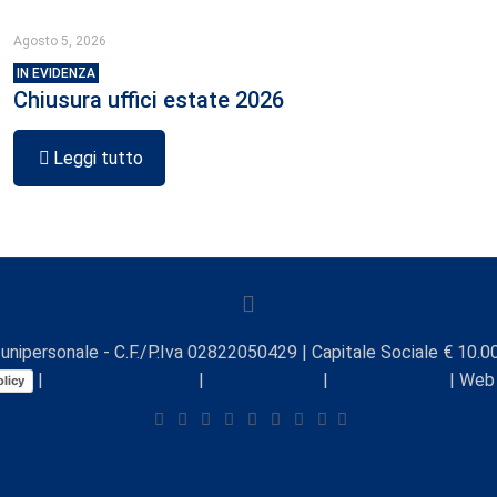
Agosto 5, 2026
IN EVIDENZA
Chiusura uffici estate 2026
Leggi tutto
unipersonale - C.F./P.Iva 02822050429 | Capitale Sociale € 10.00
|
Preferenze Cookie
|
Comunicazioni
|
Lavora con noi
| Web
licy