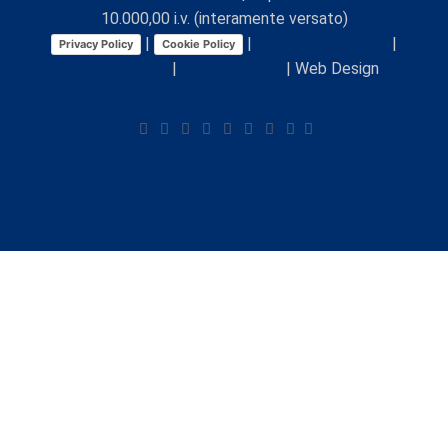
10.000,00 i.v. (interamente versato)
|
|
Preferenze Cookie
|
Privacy Policy
Cookie Policy
Comunicazioni
|
Lavora con noi
| Web Design
Viaggio Digitale