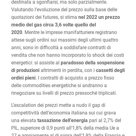
destinata a sgonfiarsi, ma solo parzialmente.
Valutando l’evoluzione del prezzo sulla base delle
quotazioni dei futures, si stima
nel 2022 un prezzo
medio del gas circa 3,6 volte quello del
2020
. Mentre le imprese manifatturiere registrano
attese sugli ordini sui massimi degli ultimi quattro
anni, sono in difficoltà a soddisfare contratti di
vendita che non hanno incorporato lo shock dei costi
energetici: si assiste al
paradosso della sospensione
di produzioni
altrimenti in perdita, con i
cassetti degli
ordini pieni
. I contratti di acquisto a prezzo fisso
delle commodities energetiche si andranno a
rinegoziare su livelli di prezzo pressoché triplicati.
L’escalation dei prezzi mette a nudo il gap di
competitività dell’economia italiana sui cui grava
una elevata
tassazione dell’energia
pari al 2,7% del
PIL, superiore di 0,9 punti all’1,8% della media Ue a
27 e ampiamente al di sopra dell’1,9% della Francia e