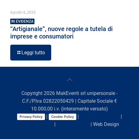
Agosto 6, 2026
IN EVIDENZA
“Artigianale”, nuove regole a tutela di
imprese e consumatori
Leggi tutto
Copyright
2026
MakEventi srl unipersonale -
C.F./P.Iva 02822050429 | Capitale Sociale €
10.000,00 i.v. (interamente versato)
|
|
Preferenze Cookie
|
Privacy Policy
Cookie Policy
Comunicazioni
|
Lavora con noi
| Web Design
Viaggio Digitale