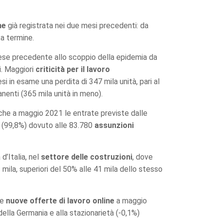
ne
già registrata nei due mesi precedenti: da
 a termine.
mese precedente allo scoppio della epidemia da
i. Maggiori
criticità per il lavoro
i in esame una perdita di 347 mila unità, pari al
nenti (365 mila unità in meno).
che a maggio 2021 le entrate previste dalle
e (99,8%) dovuto alle 83.780
assunzioni
d’Italia, nel
settore delle costruzioni
, dove
 mila, superiori del 50% alle 41 mila dello stesso
le
nuove offerte di lavoro online
a maggio
ella Germania e alla stazionarietà (-0,1%)