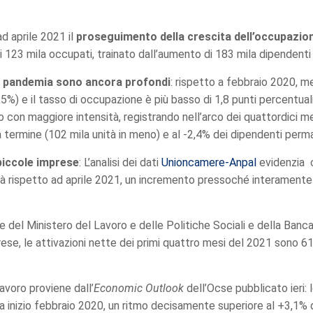
ad aprile 2021 il
proseguimento della crescita dell’occupazio
i 123 mila occupati
, trainato dall’aumento di 183 mila dipendenti
la pandemia sono ancora profondi
: rispetto a febbraio 2020, 
5%) e il tasso di occupazione è più basso di 1,8 punti percentual
 con maggiore intensità, registrando nell’arco dei quattordici mes
a termine (102 mila unità in meno) e al -2,4% dei dipendenti perma
 piccole imprese
: L’analisi dei dati
Unioncamere-Anpal
evidenzia 
tà rispetto ad aprile 2021, un incremento pressoché interament
e del Ministero del Lavoro e delle Politiche Sociali e della Banca 
rese, le attivazioni nette dei primi quattro mesi del 2021 sono 61
avoro proviene dall’
Economic Outlook
dell’Ocse pubblicato ieri: 
a inizio febbraio 2020, un ritmo decisamente superiore al +3,1% d