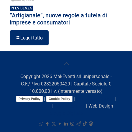
IN EVIDENZA
“Artigianale”, nuove regole a tutela di
imprese e consumatori
Leggi tutto
Copyright
2026
MakEventi srl unipersonale -
C.F./P.Iva 02822050429 | Capitale Sociale €
10.000,00 i.v. (interamente versato)
|
|
Preferenze Cookie
|
Privacy Policy
Cookie Policy
Comunicazioni
|
Lavora con noi
| Web Design
Viaggio Digitale