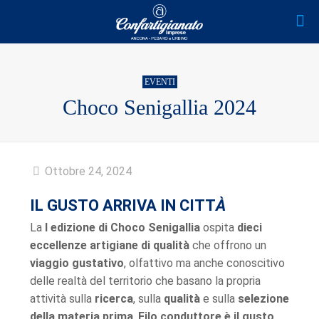
EVENTI
Choco Senigallia 2024
Ottobre 24, 2024
IL GUSTO ARRIVA IN CITT
À
La
I edizione di Choco Senigallia
ospita
dieci
eccellenze artigiane di qualità
che offrono un
viaggio gustativo
, olfattivo ma anche conoscitivo
delle realtà del territorio che basano la propria
attività sulla
ricerca
, sulla
qualità
e sulla
selezione
della materia prima
.
Filo conduttore è il gusto