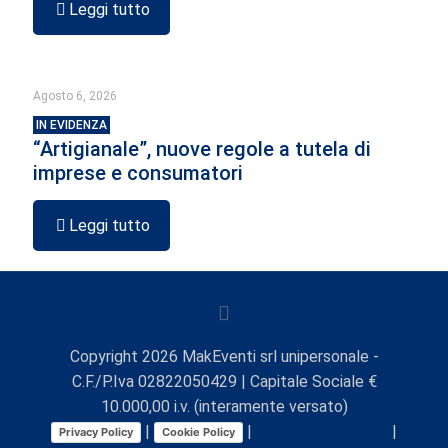
Leggi tutto
Agosto 6, 2026
IN EVIDENZA
“Artigianale”, nuove regole a tutela di
imprese e consumatori
Leggi tutto
Copyright
2026
MakEventi srl unipersonale -
C.F./P.Iva 02822050429 | Capitale Sociale €
10.000,00 i.v. (interamente versato)
|
|
Preferenze Cookie
|
Privacy Policy
Cookie Policy