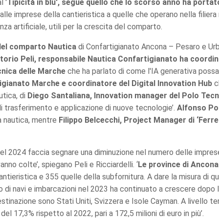
l '
Tipicità in blu', segue quello che lo scorso anno ha porta
e alle imprese della cantieristica a quelle che operano nella filier
nza artificiale, utili per la crescita del comparto.
 del comparto Nautica
di Confartigianato Ancona – Pesaro e Ur
torio Peli, responsabile Nautica Confartigianato ha coordina
ecnica delle Marche
che ha parlato di come l'IA generativa possa c
tigianato Marche e coordinatore del Digital Innovation Hub
c
utica, di
Diego Santaliana, Innovation manager del Polo Tecn
di trasferimento e applicazione di nuove tecnologie’.
Alfonso Pos
lla nautica, mentre
Filippo Belcecchi, Project Manager di ‘Ferre
e del 2024 faccia segnare una diminuzione nel numero delle imp
nno colte’, spiegano Peli e Ricciardelli. ‘
Le province di Ancona 
ntieristica e 355 quelle della subfornitura. A dare la misura di q
di navi e imbarcazioni nel 2023 ha continuato a crescere dopo l’e
estinazione sono Stati Uniti, Svizzera e Isole Cayman. A livello ter
el 17,3% rispetto al 2022, pari a 172,5 milioni di euro in più’.