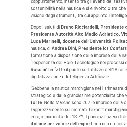
L’appuntamento, inserito tra gli eventi del festiva
sostenibilità nella nautica e si è rivolto oltre ch
visione degli strumenti, tra cui appunto l’Intellige
Dopo i saluti di
Bruno Ricciardelli, Presidente
Presidente Autorità Alto Medio Adriatico, Vit
Luca Marinelli, docente dell’Università Polit
nautica, di
Andrea Dini, Presidente Ict Confar
formazione a disposizione delle imprese della na
‘l'esperienza del Polo Tecnologico nei processi 
Rossini’
ha fatto il punto sull’utilizzo dell’IA ne
digitalizzazione e Intelligenza Artificiale.
‘Sebbene la nautica marchigiana nel I trimestr
strategico e dalle grandissime potenzialità che va
forte
. Nelle Marche sono 267 le imprese della ca
l’apprezzamento sui mercati: l’export marchigiano 
euro, in aumento del 18,7%. I principali paesi di d
italiane per valore dell’export
con una crescita d