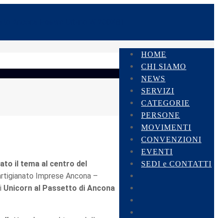
HOME
CHI SIAMO
NEWS
SERVIZI
CATEGORIE
PERSONE
MOVIMENTI
CONVENZIONI
EVENTI
tato il tema al centro del
SEDI e CONTATTI
artigianato Imprese Ancona –
i
Unicorn al Passetto di Ancona