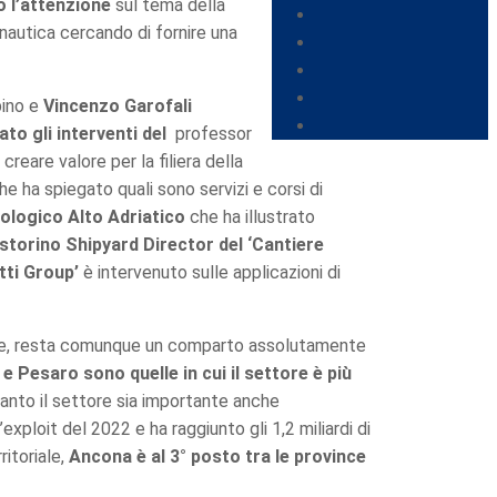
to l’attenzione
sul tema della
a nautica cercando di fornire una
bino e
Vincenzo Garofali
to gli interventi del
professor
reare valore per la filiera della
he ha spiegato quali sono servizi e corsi di
ologico Alto Adriatico
che ha illustrato
torino Shipyard Director del ‘Cantiere
tti Group’
è intervenuto sulle applicazioni di
rese, resta comunque un comparto assolutamente
e Pesaro sono quelle in cui il settore è più
uanto il settore sia importante anche
xploit del 2022 e ha raggiunto gli 1,2 miliardi di
ritoriale,
Ancona è al 3° posto tra le province