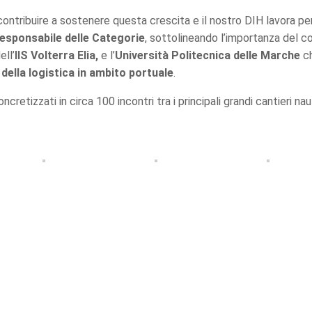
ontribuire a sostenere questa crescita e il nostro DIH lavora p
esponsabile delle Categorie
, sottolineando l’importanza del co
ell’
IIS Volterra Elia,
e l’
Università Politecnica delle Marche
ch
della logistica in ambito portuale
.
cretizzati in circa 100 incontri tra i principali grandi cantieri naut