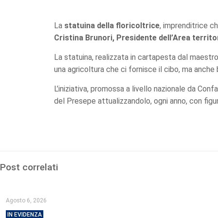
La
statuina della floricoltrice
, imprenditrice c
Cristina Brunori, Presidente dell’Area territo
La statuina, realizzata in cartapesta dal maestro
una agricoltura che ci fornisce il cibo, ma anche b
L’iniziativa, promossa a livello nazionale da Conf
del Presepe attualizzandolo, ogni anno, con figur
Post correlati
Agosto 6, 2026
IN EVIDENZA