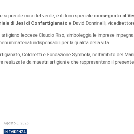
he si prende cura del verde, è il dono speciale
consegnato al Ve
riale di Jesi di Confartigianato
e David Donninelli, vicedirettor
 artigiano leccese Claudio Riso, simboleggia le imprese impegnate
eni immateriali indispensabili per la qualità della vita.
artigianato, Coldiretti e Fondazione Symbola, nell’ambito del Manif
e realizzate da maestri artigiani e che rappresentano il presente
Agosto 6, 2026
IN EVIDENZA