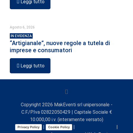
Leggi tutto
Agosto 6, 2026
IN EVIDENZA
“Artigianale”, nuove regole a tutela di
imprese e consumatori
Leggi tutto
Copyright
2026
MakEventi srl unipersonale -
C.F./P.Iva 02822050429 | Capitale Sociale €
10.000,00 i.v. (interamente versato)
|
|
Preferenze Cookie
|
Privacy Policy
Cookie Policy