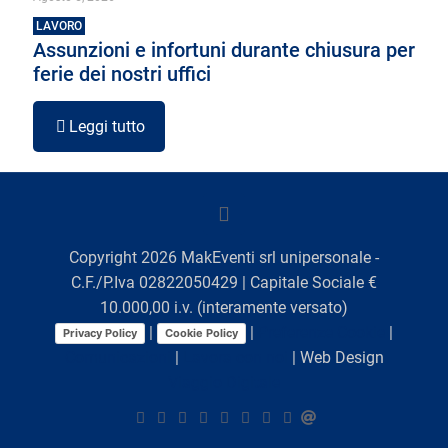
LAVORO
Assunzioni e infortuni durante chiusura per
ferie dei nostri uffici
Leggi tutto
Copyright
2026
MakEventi srl unipersonale -
C.F./P.Iva 02822050429 | Capitale Sociale €
10.000,00 i.v. (interamente versato)
|
|
Preferenze Cookie
|
Privacy Policy
Cookie Policy
Comunicazioni
|
Lavora con noi
| Web Design
Viaggio Digitale