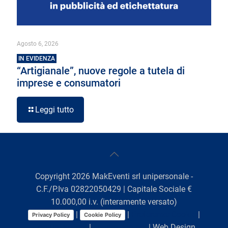
Agosto 6, 2026
IN EVIDENZA
“Artigianale”, nuove regole a tutela di
imprese e consumatori
Leggi tutto
Copyright
2026
MakEventi srl unipersonale -
C.F./P.Iva 02822050429 | Capitale Sociale €
10.000,00 i.v. (interamente versato)
|
|
Preferenze Cookie
|
Privacy Policy
Cookie Policy
Comunicazioni
|
Lavora con noi
| Web Design