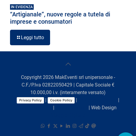
IN EVIDENZA
“Artigianale”, nuove regole a tutela di
imprese e consumatori
Leggi tutto
Copyright
2026
MakEventi srl unipersonale -
C.F./P.Iva 02822050429 | Capitale Sociale €
10.000,00 i.v. (interamente versato)
|
|
Preferenze Cookie
|
Privacy Policy
Cookie Policy
Comunicazioni
|
Lavora con noi
| Web Design
Viaggio Digitale