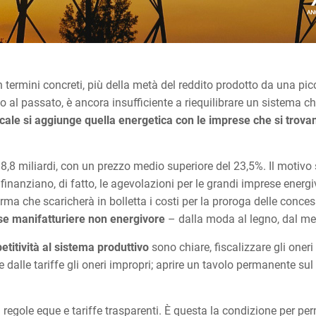
i. In termini concreti, più della metà del reddito prodotto da una 
tto al passato, è ancora insufficiente a riequilibrare un sistema
scale si aggiunge quella energetica con le imprese che si trovan
,8 miliardi, con un prezzo medio superiore del 23,5%. Il motivo s
e finanziano, di fatto, le agevolazioni per le grandi imprese ener
ma che scaricherà in bolletta i costi per la proroga delle concess
se manifatturiere non energivore
– dalla moda al legno, dal me
titività al sistema produttivo
sono chiare, fiscalizzare gli oneri
re dalle tariffe gli oneri impropri; aprire un tavolo permanente su
regole eque e tariffe trasparenti. È questa la condizione per per