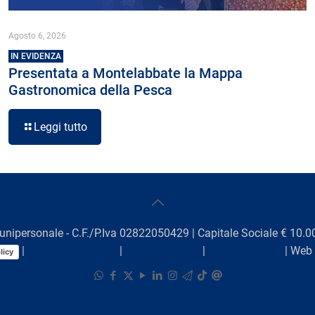
Agosto 6, 2026
IN EVIDENZA
Presentata a Montelabbate la Mappa
Gastronomica della Pesca
Leggi tutto
unipersonale - C.F./P.Iva 02822050429 | Capitale Sociale € 10.00
|
Preferenze Cookie
|
Comunicazioni
|
Lavora con noi
| Web
licy