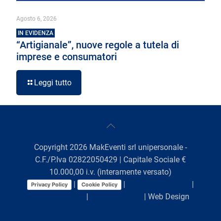
Agosto 6, 2026
IN EVIDENZA
“Artigianale”, nuove regole a tutela di
imprese e consumatori
Leggi tutto
Copyright
2026
MakEventi srl unipersonale -
C.F./P.Iva 02822050429 | Capitale Sociale €
10.000,00 i.v. (interamente versato)
|
|
Preferenze Cookie
|
Privacy Policy
Cookie Policy
Comunicazioni
|
Lavora con noi
| Web Design
Viaggio Digitale