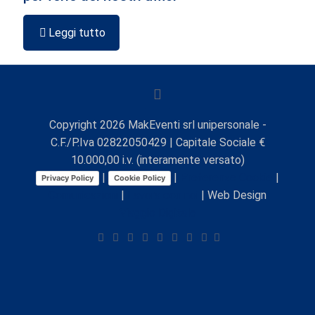
Leggi tutto
Copyright
2026
MakEventi srl unipersonale -
C.F./P.Iva 02822050429 | Capitale Sociale €
10.000,00 i.v. (interamente versato)
|
|
Preferenze Cookie
|
Privacy Policy
Cookie Policy
Comunicazioni
|
Lavora con noi
| Web Design
Viaggio Digitale