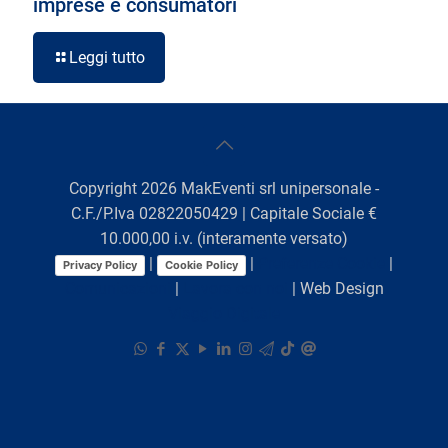
imprese e consumatori
Leggi tutto
Copyright
2026
MakEventi srl unipersonale -
C.F./P.Iva 02822050429 | Capitale Sociale €
10.000,00 i.v. (interamente versato)
|
|
Preferenze Cookie
|
Privacy Policy
Cookie Policy
Comunicazioni
|
Lavora con noi
| Web Design
Viaggio Digitale