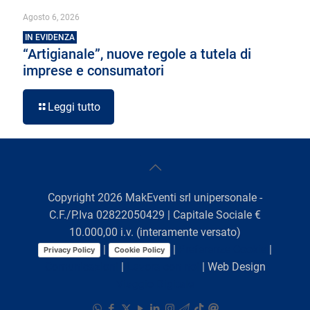
Agosto 6, 2026
IN EVIDENZA
“Artigianale”, nuove regole a tutela di
imprese e consumatori
Leggi tutto
Copyright
2026
MakEventi srl unipersonale -
C.F./P.Iva 02822050429 | Capitale Sociale €
10.000,00 i.v. (interamente versato)
|
|
Preferenze Cookie
|
Privacy Policy
Cookie Policy
Comunicazioni
|
Lavora con noi
| Web Design
Viaggio Digitale