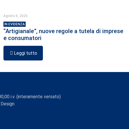
Agosto 6, 2026
IN EVIDENZA
“Artigianale”, nuove regole a tutela di imprese
e consumatori
Leggi tutto
0,00 i.v. (interamente versato)
 Design
Viaggio Digitale