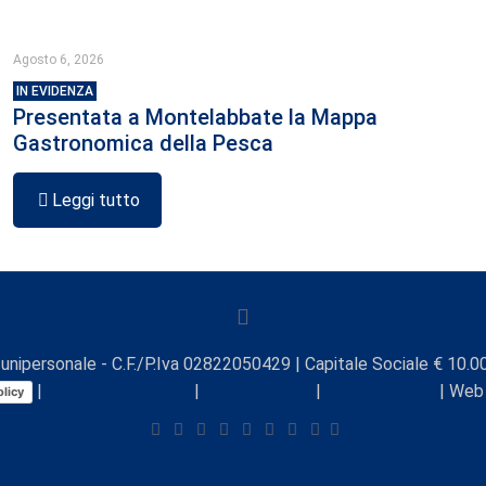
Agosto 6, 2026
IN EVIDENZA
Presentata a Montelabbate la Mappa
Gastronomica della Pesca
Leggi tutto
unipersonale - C.F./P.Iva 02822050429 | Capitale Sociale € 10.00
|
Preferenze Cookie
|
Comunicazioni
|
Lavora con noi
| Web
licy