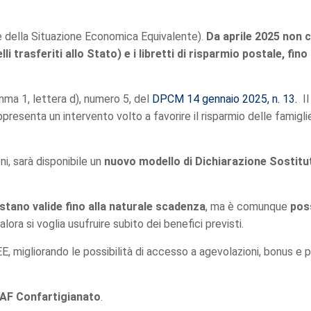
e della Situazione Economica Equivalente).
Da aprile 2025 non co
lli trasferiti allo Stato) e i libretti di risparmio postale, f
mma 1, lettera d), numero 5, del
DPCM 14 gennaio 2025, n. 13.
Il
presenta un intervento volto a favorire il risparmio delle famigli
i, sarà disponibile un
nuovo modello di Dichiarazione Sostitu
stano valide fino alla naturale scadenza
, ma è comunque
pos
ora si voglia usufruire subito dei benefici previsti.
E, migliorando le possibilità di accesso a agevolazioni, bonus e pr
AF Confartigianato
.