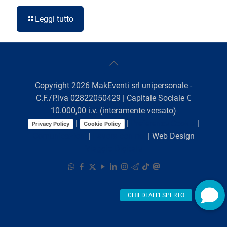
Leggi tutto
Copyright
2026
MakEventi srl unipersonale -
C.F./P.Iva 02822050429 | Capitale Sociale €
10.000,00 i.v. (interamente versato)
|
|
Preferenze Cookie
|
Privacy Policy
Cookie Policy
Comunicazioni
|
Lavora con noi
| Web Design
Viaggio Digitale