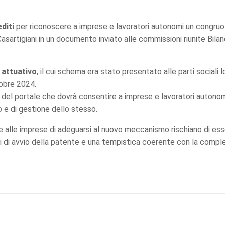
editi
per riconoscere a imprese e lavoratori autonomi un congruo
Casartigiani in un documento inviato alle commissioni riunite Bila
 attuativo
, il cui schema era stato presentato alle parti sociali l
tobre 2024.
ità del portale che dovrà consentire a imprese e lavoratori autono
o e di gestione dello stesso.
ire alle imprese di adeguarsi al nuovo meccanismo rischiano di 
i di avvio della patente e una tempistica coerente con la compl