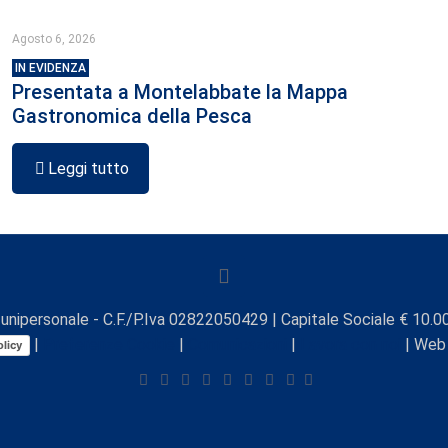
Agosto 6, 2026
IN EVIDENZA
Presentata a Montelabbate la Mappa
Gastronomica della Pesca
Leggi tutto
unipersonale - C.F./P.Iva 02822050429 | Capitale Sociale € 10.00
|
Preferenze Cookie
|
Comunicazioni
|
Lavora con noi
| Web
licy