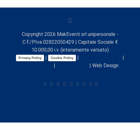
Copyright
2026
MakEventi srl unipersonale -
C.F./P.Iva 02822050429 | Capitale Sociale €
10.000,00 i.v. (interamente versato)
|
|
Preferenze Cookie
|
Privacy Policy
Cookie Policy
Comunicazioni
|
Lavora con noi
| Web Design
Viaggio Digitale