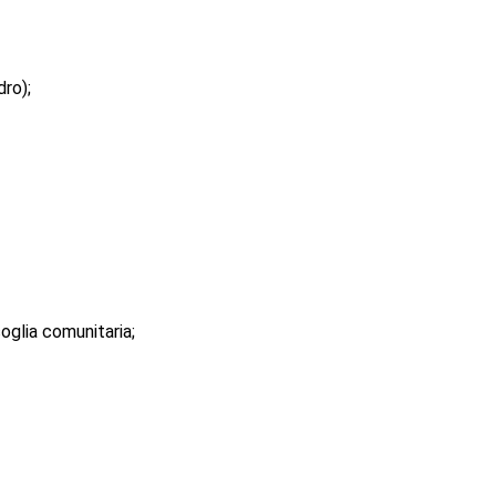
dro);
soglia comunitaria;