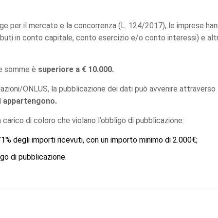
gge per il mercato e la concorrenza (L. 124/2017), le imprese han
ributi in conto capitale, conto esercizio e/o conto interessi) e altr
le somme è
superiore a € 10.000.
azioni/ONLUS, la pubblicazione dei dati può avvenire attraverso 
li appartengono.
carico di coloro che violano l’obbligo di pubblicazione:
l’1% degli importi ricevuti, con un importo minimo di 2.000€;
igo di pubblicazione.