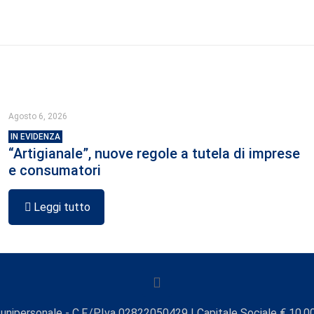
Agosto 6, 2026
IN EVIDENZA
“Artigianale”, nuove regole a tutela di imprese
e consumatori
Leggi tutto
unipersonale - C.F./P.Iva 02822050429 | Capitale Sociale € 10.00