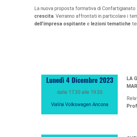
La nuova proposta formativa di Confartigianato 
crescita
. Verranno affrontati in particolare i t
dell’impresa ospitante
e
lezioni tematiche
te
Lunedì 4 Dicembre 2023
LA G
MARK
dalle 17.30 alle 19.30
Rela
ViaVai Volkswagen Ancona
Prof