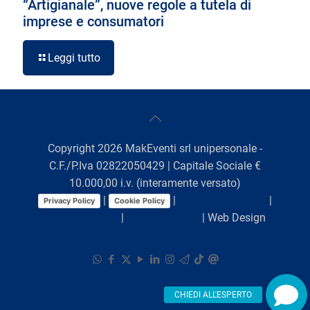
“Artigianale”, nuove regole a tutela di
imprese e consumatori
Leggi tutto
Copyright
2026
MakEventi srl unipersonale -
C.F./P.Iva 02822050429 | Capitale Sociale €
10.000,00 i.v. (interamente versato)
|
|
Preferenze Cookie
|
Privacy Policy
Cookie Policy
Comunicazioni
|
Lavora con noi
| Web Design
Viaggio Digitale