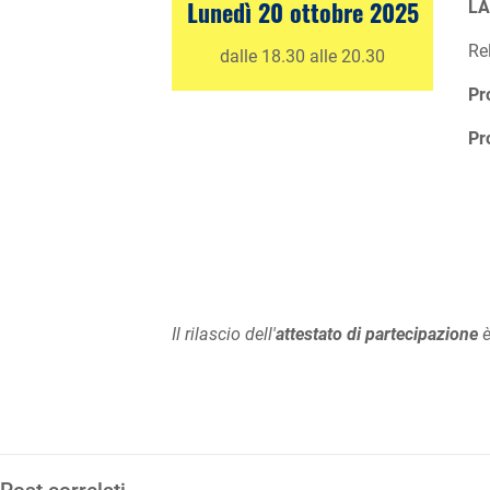
Lunedì
20 ottobre 2025
LA
Re
dalle 18.30 alle 20.30
Pr
Pr
Il rilascio dell'
attestato di partecipazione