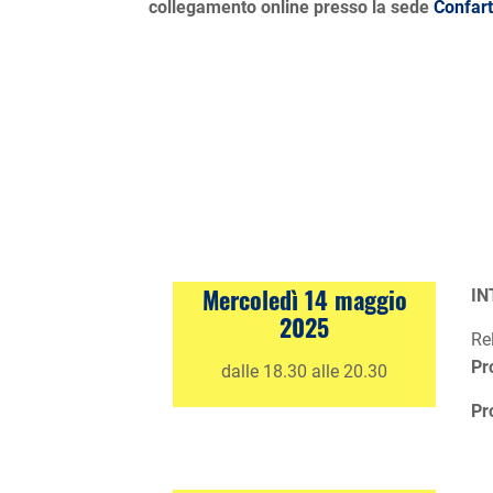
collegamento online presso la sede
Confart
Mercoledì 14 maggio
IN
2025
Re
Pr
dalle 18.30 alle 20.30
Pr