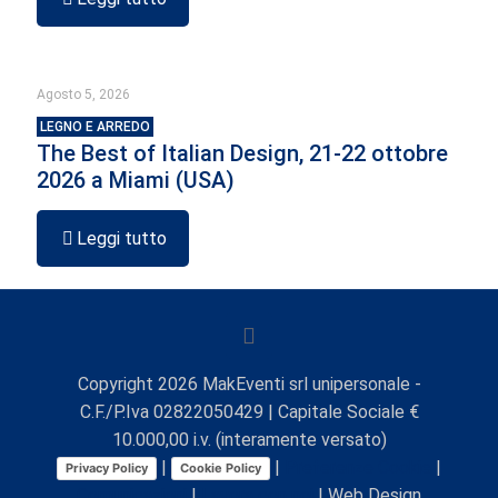
Agosto 5, 2026
LEGNO E ARREDO
The Best of Italian Design, 21-22 ottobre
2026 a Miami (USA)
Leggi tutto
Copyright
2026
MakEventi srl unipersonale -
C.F./P.Iva 02822050429 | Capitale Sociale €
10.000,00 i.v. (interamente versato)
|
|
Preferenze Cookie
|
Privacy Policy
Cookie Policy
Comunicazioni
|
Lavora con noi
| Web Design