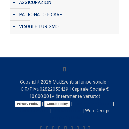
ASSICURAZIONI
PATRONATO E CAAF
VIAGGI E TURISMO
Copyright
2026
MakEventi srl unipersonale -
C.F./P.Iva 02822050429 | Capitale Sociale €
10.000,00 i.v. (interamente versato)
|
|
Preferenze Cookie
|
Privacy Policy
Cookie Policy
Comunicazioni
|
Lavora con noi
| Web Design
Viaggio Digitale