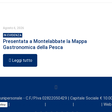
Agosto 6, 2026
IN EVIDENZA
Presentata a Montelabbate la Mappa
Gastronomica della Pesca
Leggi tutto
unipersonale - C.F./P.Iva 02822050429 | Capitale Sociale € 10.00
|
Preferenze Cookie
|
Comunicazioni
|
Lavora con noi
| Web
licy