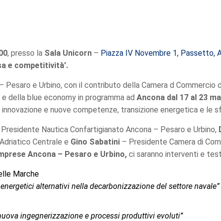
.00
, presso la
Sala Unicorn
–
Piazza IV Novembre 1,
Passetto, 
sa e competitività’.
Pesaro e Urbino, con il contributo della Camera d Commercio dell
are e della blue economy in programma ad
Ancona dal 17 al 23 m
tra innovazione e nuove competenze, transizione energetica e le s
Presidente Nautica Confartigianato Ancona – Pesaro e Urbino,
 Adriatico Centrale e
Gino Sabatini
– Presidente Camera di Comm
 Imprese Ancona – Pesaro e Urbino,
ci saranno interventi e test
delle Marche
 energetici alternativi nella decarbonizzazione del settore navale”
 nuova ingegnerizzazione e processi produttivi evoluti”