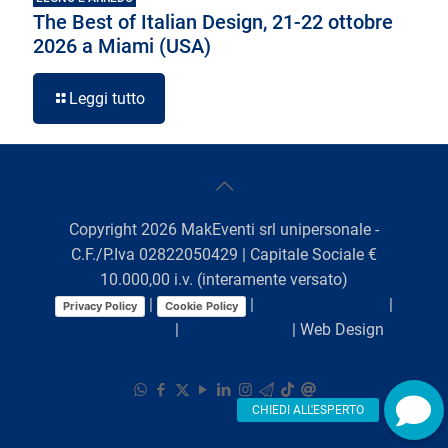
The Best of Italian Design, 21-22 ottobre
2026 a Miami (USA)
Leggi tutto
Copyright
2026
MakEventi srl unipersonale -
C.F./P.Iva 02822050429 | Capitale Sociale €
10.000,00 i.v. (interamente versato)
|
|
Preferenze Cookie
|
Privacy Policy
Cookie Policy
Comunicazioni
|
Lavora con noi
| Web Design
Viaggio Digitale