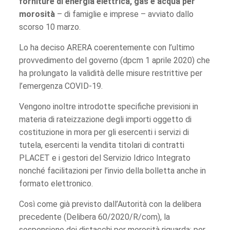
forniture di energia elettrica, gas e acqua per
morosità
– di famiglie e imprese – avviato dallo
scorso 10 marzo.
Lo ha deciso ARERA coerentemente con l’ultimo
provvedimento del governo (dpcm 1 aprile 2020) che
ha prolungato la validità delle misure restrittive per
l’emergenza COVID-19.
Vengono inoltre introdotte specifiche previsioni in
materia di rateizzazione degli importi oggetto di
costituzione in mora per gli esercenti i servizi di
tutela, esercenti la vendita titolari di contratti
PLACET e i gestori del Servizio Idrico Integrato
nonché facilitazioni per l’invio della bolletta anche in
formato elettronico.
Così come già previsto dall’Autorità con la delibera
precedente (Delibera 60/2020/R/com), la
sospensione dei distacchi per morosità riguarda: per