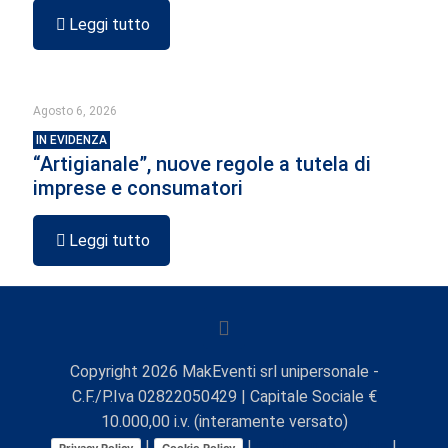
Leggi tutto
Agosto 6, 2026
IN EVIDENZA
“Artigianale”, nuove regole a tutela di
imprese e consumatori
Leggi tutto
Copyright
2026
MakEventi srl unipersonale -
C.F./P.Iva 02822050429 | Capitale Sociale €
10.000,00 i.v. (interamente versato)
|
|
Preferenze Cookie
|
Privacy Policy
Cookie Policy