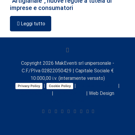
“Artigianale”, nuove regole a tutela di
imprese e consumatori
Leggi tutto
Copyright
2026
MakEventi srl unipersonale -
C.F./P.Iva 02822050429 | Capitale Sociale €
10.000,00 i.v. (interamente versato)
|
|
Preferenze Cookie
|
Privacy Policy
Cookie Policy
Comunicazioni
|
Lavora con noi
| Web Design
Viaggio Digitale