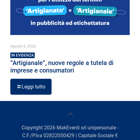
Agosto 6, 2026
IN EVIDENZA
“Artigianale”, nuove regole a tutela di
imprese e consumatori
Leggi tutto
Copyright
2026
MakEventi srl unipersonale -
C.F./P.Iva 02822050429 | Capitale Sociale €